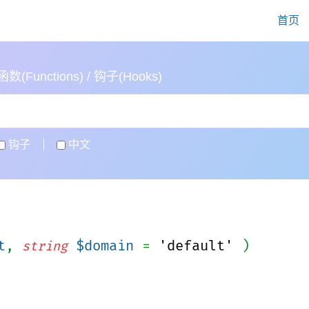
首页
(Functions) / 钩子(Hooks)
钩子
中文
t
,
$domain
=
'default'
)
string