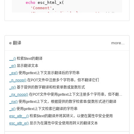
echo
esc_html_x( 
'Comment'
, 
'Noun: An individual comment'
, 
// Here's th
'wpdocs_my_theme'
); 
?>
</h3>
e 翻译
more...
__()
检索$text的翻译
_e()
显示翻译文本
_ex()
使用gettext上下文显示翻译后的字符串
_n_noop()
在POT文件中注册多个字符串，但不翻译它们
_n()
基于提供的数字翻译和检索单数或复数形式
_nx_noop()
在POT文件中使用gettext上下文注册多个字符串，但不翻译它们
_nx()
使用gettext上下文，根据提供的数字检索单/复数形式进行翻译
_x()
使用gettext上下文检索已翻译的字符串
esc_attr__()
检索$text的翻译并将其转义，以便在属性中安全使用
esc_attr_e()
显示为在属性中安全使用而转义的翻译文本