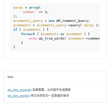
* Do not translate into your own languag
*/
$args
= 
array
(
if
( 
strpos
( _x( 
'words'
, 
'Word count typ
'number'
=> 3,
$text
= trim( preg_replace( 
"/[\n\r\t
);
preg_match_all( 
'/./u'
, 
$text
, 
$words
$comments_query
= 
new
WP_Comment_Query;
$words_array
= 
$words_array_matches
[0
$comments
= 
$comments_query
->query( 
$args
);
$sep
= 
''
;
if
( 
$comments
) {
} 
else
{
foreach
( 
$comments
as
$comment
) {
$words_array
= preg_split( 
"/[\n\r\t 
echo
wp_trim_words( 
$comment
->comment_con
$sep
= 
' '
;
}
}
}
if
( 
count
( 
$words_array
) > 
$num_words
)
$before
= implode( 
$sep
, 
array_slice
(
$after
= implode( 
$sep
, 
array_slice
(
} 
else
{
$before
= implode( 
$sep
, 
$words_array
}
trim
$results
= 
array
(
'before'
=> 
$before
,
'after'
=> isset( 
$after
) ? 
$after
:
wp_trim_excerpt()
如果需要，从内容中生成摘录
);
return
$results
;
wp_trim_words()
将文本修剪为一定数量的单词
}
}