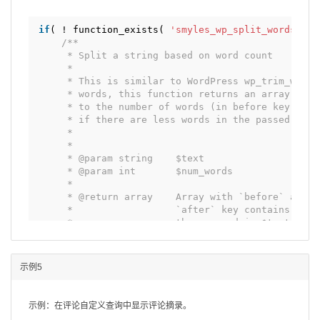
if
( ! function_exists( 
'smyles_wp_split_words'
) 
/**
* Split a string based on word count
*
* This is similar to WordPress wp_trim_words
* words, this function returns an array with
* to the number of words (in before key), an
* if there are less words in the passed stri
*
*
* @param string    $text
* @param int       $num_words
*
* @return array    Array with `before` and `
*                  `after` key contains the 
*                  than passed in $text)
*
*/
function
smyles_wp_split_words( 
$text
, 
$num_w
示例5
$text
= wp_strip_all_tags( 
$text
);
/*
* translators: If your word count is bas
示例：在评论自定义查询中显示评论摘录。
* enter 'characters_excluding_spaces' or