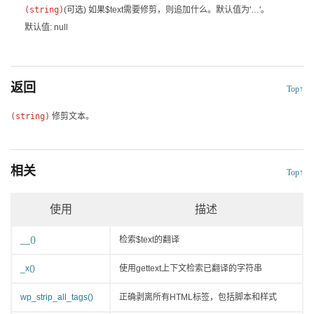
(
string
)
(可选)
如果$text需要修剪，则追加什么。默认值为'…'。
默认值: null
返回
Top↑
(string)
修剪文本。
相关
Top↑
使用
描述
__()
检索$text的翻译
_x()
使用gettext上下文检索已翻译的字符串
wp_strip_all_tags()
正确剥离所有HTML标签，包括脚本和样式