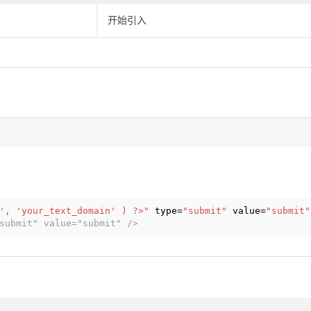
开始引入
', 'your_text_domain' ) ?>"
type=
"submit"
value=
"submit"
submit" value="submit" />