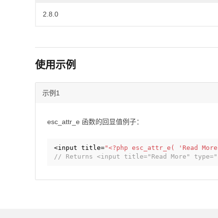
2.8.0
使用示例
示例1
esc_attr_e 函数的回显值例子：
<input title=
"<?php esc_attr_e( 'Read More
// Returns <input title="Read More" type="