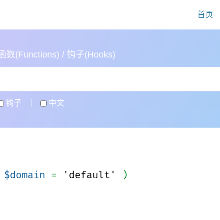
首页
(Functions) / 钩子(Hooks)
钩子
中文
$domain
=
'default'
)