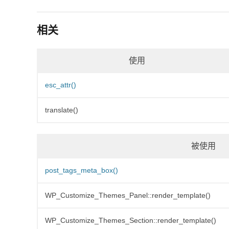
相关
使用
esc_attr()
translate()
被使用
post_tags_meta_box()
WP_Customize_Themes_Panel::render_template()
WP_Customize_Themes_Section::render_template()