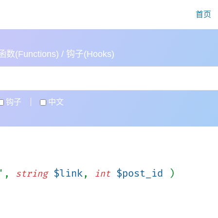
首页
(Functions) / 钩子(Hooks)
钩子
中文
k',
$link
,
$post_id
)
string
int