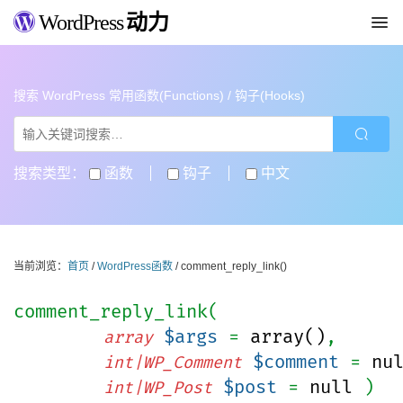
WordPress
动力
搜索 WordPress 常用函数(Functions) / 钩子(Hooks)
搜索类型：
函数
钩子
中文
当前浏览：
首页
/
WordPress函数
/ comment_reply_link()
comment_reply_link(
$args
=
array()
,
array
$comment
=
nu
int|WP_Comment
$post
=
null
)
int|WP_Post