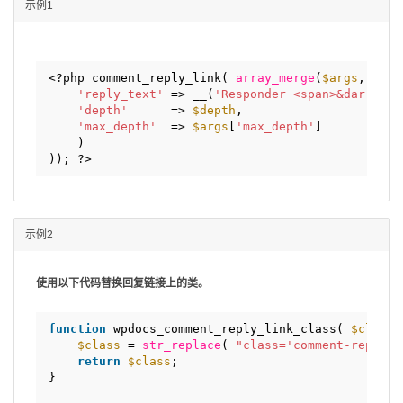
示例1
<?php comment_reply_link( 
array_merge
(
$args
, 
arra
'reply_text'
=> __(
'Responder <span>&darr;</s
'depth'
=> 
$depth
,
'max_depth'
=> 
$args
[
'max_depth'
]
)
)); ?>
示例2
使用以下代码替换回复链接上的类。
function
wpdocs_comment_reply_link_class( 
$class
$class
= 
str_replace
( 
"class='comment-reply-l
return
$class
;
}