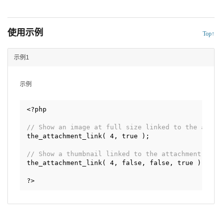
使用示例
Top↑
示例1
示例
<?php
// Show an image at full size linked to the attac
the_attachment_link( 4, true );
// Show a thumbnail linked to the attachment page
the_attachment_link( 4, false, false, true );
?>