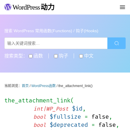
WordPress
动力
搜索 WordPress 常用函数(Functions) / 钩子(Hooks)
搜索类型：
函数
钩子
中文
当前浏览：
首页
/
WordPress函数
/ the_attachment_link()
the_attachment_link(
$id
,
int|WP_Post
$fullsize
=
false
,
bool
$deprecated
=
false
,
bool