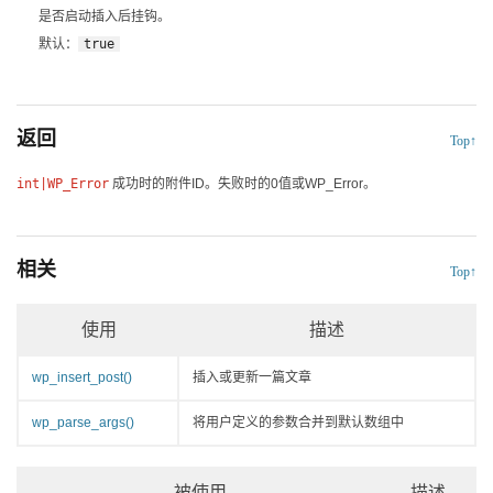
是否启动插入后挂钩。
默认：
true
返回
Top↑
int|
WP_Error
成功时的附件ID。失败时的0值或
WP_Error
。
相关
Top↑
使用
描述
wp_insert_post()
插入或更新一篇文章
wp_parse_args()
将用户定义的参数合并到默认数组中
被使用
描述