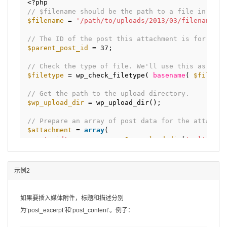
<?php 
// $filename should be the path to a file in the 
$filename
= 
'/path/to/uploads/2013/03/filename.jp
// The ID of the post this attachment is for.
$parent_post_id
= 37;
// Check the type of file. We'll use this as the 
$filetype
= wp_check_filetype( 
basename
( 
$filenam
// Get the path to the upload directory.
$wp_upload_dir
= wp_upload_dir();
// Prepare an array of post data for the attachme
$attachment
= 
array
(
'guid'
=> 
$wp_upload_dir
[
'url'
] . 
'
'post_mime_type'
=> 
$filetype
[
'type'
],
'post_title'
=> preg_replace( 
'/.[^.]+$/'
'post_content'
=> 
''
,
示例2
'post_status'
=> 
'inherit'
);
如果要插入媒体附件，标题和描述分别
// Insert the attachment.
为‘post_excerpt’和‘post_content’。例子：
$attach_id
= wp_insert_attachment( 
$attachment
, 
$