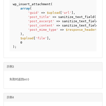
// Make sure that this file is included, as wp_ge
wp_insert_attachment(
require_once
( ABSPATH . 
'wp-admin/includes/image.
array
(
'guid'
=> 
$upload
[
'url'
],
// Generate the metadata for the attachment, and 
'post_title'
=> sanitize_text_field( 
$tit
$attach_data
= wp_generate_attachment_metadata( 
$
'post_excerpt'
=> sanitize_text_field( 
$c
wp_update_attachment_metadata( 
$attach_id
, 
$attac
'post_content'
=> sanitize_text_field( 
$d
'post_mime_type'
=> 
$response_headers
[
'co
set_post_thumbnail( 
$parent_post_id
, 
$attach_id
)
),
?>
$upload
[
'file'
],
0
);
示例3
失败时返回int 0
示例4