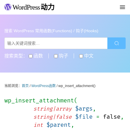
WordPress
动力
搜索 WordPress 常用函数(Functions) / 钩子(Hooks)
搜索类型：
函数
钩子
中文
当前浏览：
首页
/
WordPress函数
/ wp_insert_attachment()
wp_insert_attachment(
$args
,
string|array
$file
=
false
,
string|false
$parent
,
int