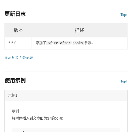
更新日志
Top↑
版本
描述
5.6.0
添加了
$fire_after_hooks
参数。
显示其余 2 条记录
使用示例
Top↑
示例1
示例
将附件插入到文章ID为37的父项：