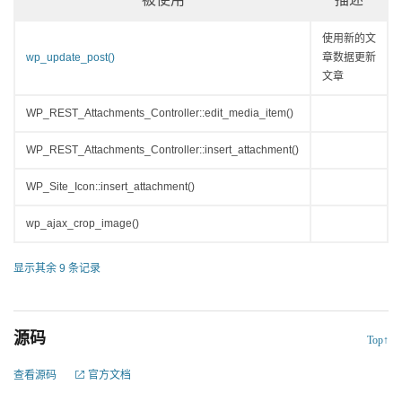
使用新的文
wp_update_post()
章数据更新
文章
WP_REST_Attachments_Controller::edit_media_item()
WP_REST_Attachments_Controller::insert_attachment()
WP_Site_Icon::insert_attachment()
wp_ajax_crop_image()
显示其余 9 条记录
源码
Top↑
查看源码
官方文档