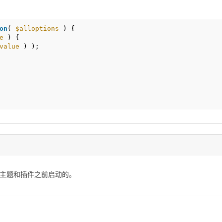
on
( 
$alloptions
) {
e
) {
value
) );
主题和插件之前启动的。