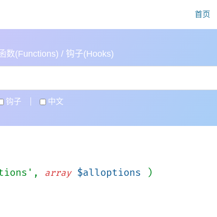
首页
(Functions) / 钩子(Hooks)
钩子
中文
ptions',
$alloptions
)
array