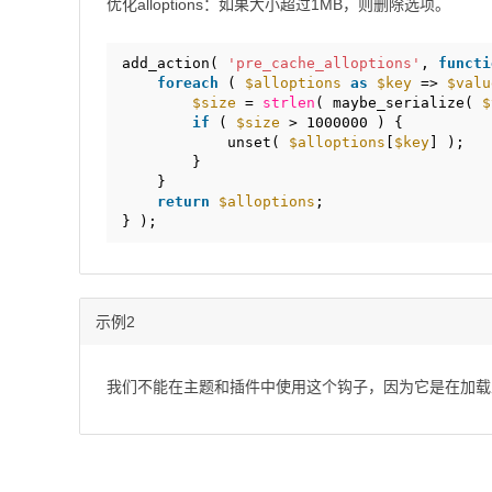
优化alloptions：如果大小超过1MB，则删除选项。
add_action( 
'pre_cache_alloptions'
, 
functi
foreach
( 
$alloptions
as
$key
=> 
$valu
$size
= 
strlen
( maybe_serialize( 
$
if
( 
$size
> 1000000 ) {
unset( 
$alloptions
[
$key
] );
}
}
return
$alloptions
;
} );
示例2
我们不能在主题和插件中使用这个钩子，因为它是在加载