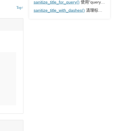
sanitize_title_for_query()
使用“query”上下文清理标题
Top↑
sanitize_title_with_dashes()
清理标题，用破折号替换空格和其他几个字符