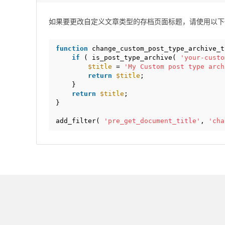
如果要更改自定义文章类型的存档页面标题，请使用以下
function
change_custom_post_type_archive_t
if
( is_post_type_archive( 
'your-custo
$title
= 
'My Custom post type arch
return
$title
;
}
return
$title
;
}
add_filter( 
'pre_get_document_title'
, 
'cha