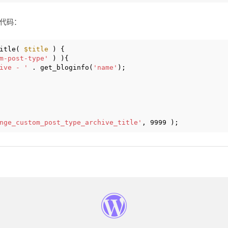
代码：
itle( 
$title
) {
m-post-type'
) ){
ive - '
. get_bloginfo(
'name'
);
nge_custom_post_type_archive_title'
, 9999 );