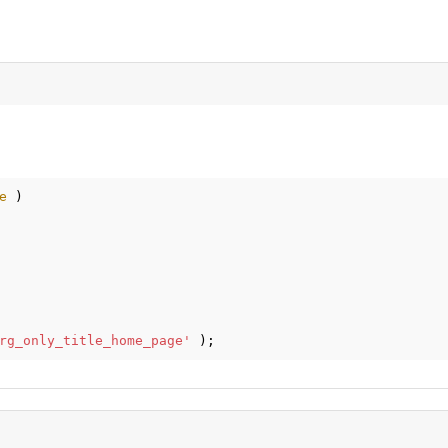
e
)
rg_only_title_home_page'
);