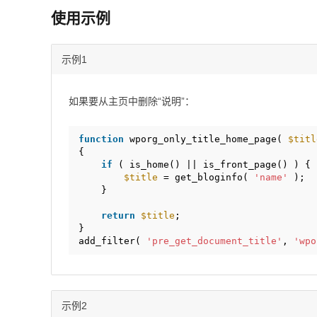
使用示例
示例1
如果要从主页中删除“说明”：
function
wporg_only_title_home_page( 
$titl
{
if
( is_home() || is_front_page() ) {
$title
= get_bloginfo( 
'name'
);
}
return
$title
;
}
add_filter( 
'pre_get_document_title'
, 
'wpo
示例2