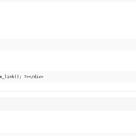
e_link(); ?></div>