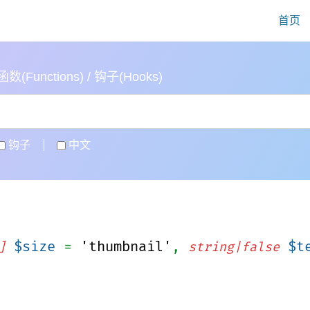
首页
(Functions) / 钩子(Hooks)
钩子
中文
$size
=
'thumbnail'
,
$t
]
string|false