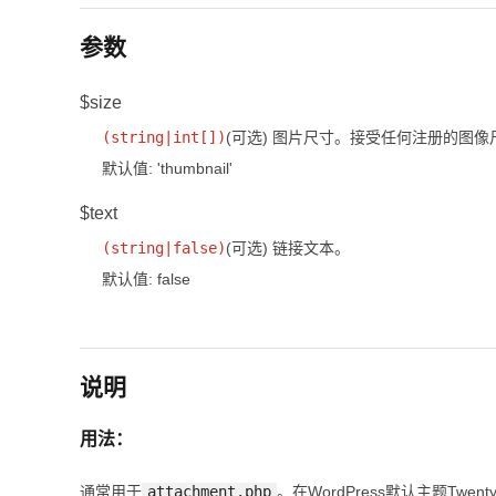
参数
$size
(
string
|
int[]
)
(可选)
图片尺寸。接受任何注册的图像
默认值: 'thumbnail'
$text
(
string
|
false
)
(可选)
链接文本。
默认值: false
说明
用法：
通常用于
attachment.php
。在WordPress默认主题Twenty 