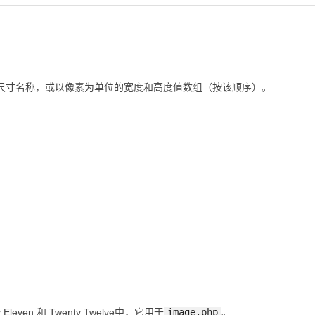
尺寸名称，或以像素为单位的宽度和高度值数组（按该顺序）。
Eleven 和 Twenty Twelve中，它用于
image.php
。