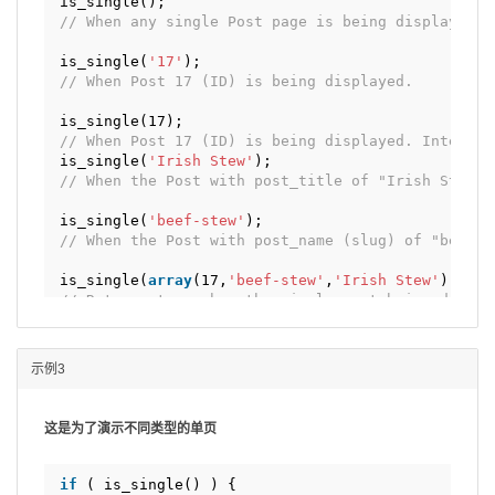
is_single();
// When any single Post page is being displayed.
is_single(
'17'
);
// When Post 17 (ID) is being displayed.
is_single(17);
// When Post 17 (ID) is being displayed. Integer 
is_single(
'Irish Stew'
);
// When the Post with post_title of "Irish Stew" 
is_single(
'beef-stew'
);
// When the Post with post_name (slug) of "beef-s
is_single(
array
(17,
'beef-stew'
,
'Irish Stew'
));
// Returns true when the single post being displa
// or the post_name is "beef-stew", or the post_t
// Note: the array ability was added in version 2
示例3
这是为了演示不同类型的单页
if
( is_single() ) {