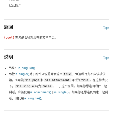
默认值: ''
返回
Top↑
(bool)
查询是否针对现有的文章单页。
说明
Top↑
另见：
is_singular()
尽管
is_single()
对于附件来说通常会返回
true
，但这种行为不应该被依
赖。有可能
$is_page
和
$is_attachment
同时为
true
，在这种情况
下，
$is_single
将为
false
。出于这个原因，如果你想连同附件一起
判断，应该使用
is_attachment()
||
is_single()
，如果你还想连页面也一起判
断，则使用
is_singular()
。