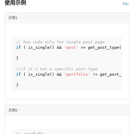
使用示例
Top↑
示例1
// Run code only for Single post page
if
( is_single() && 
'post'
== get_post_type() ) {
}
//if it's not a specific post-type
if
( is_single() && 
'portfolio'
!= get_post_type(
}
示例2