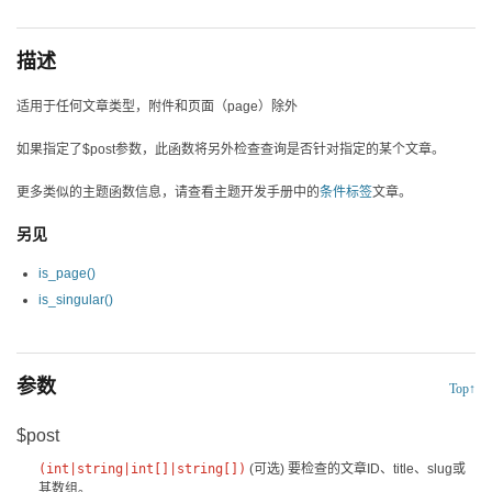
描述
适用于任何文章类型，附件和页面（page）除外
如果指定了$post参数，此函数将另外检查查询是否针对指定的某个文章。
更多类似的主题函数信息，请查看主题开发手册中的
条件标签
文章。
另见
is_page()
is_singular()
参数
Top↑
$post
(
int
|
string
|
int[]
|
string[]
)
(可选)
要检查的文章ID、title、slug或
其数组。