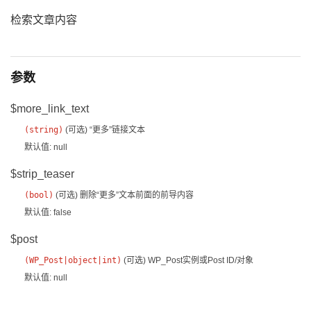
检索文章内容
参数
$more_link_text
(
string
)
(可选)
“更多”链接文本
默认值: null
$strip_teaser
(
bool
)
(可选)
删除“更多”文本前面的前导内容
默认值: false
$post
(
WP_Post
|
object
|
int
)
(可选)
WP_Post
实例或Post ID/对象
默认值: null