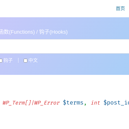
首页
(Functions) / 钩子(Hooks)
钩子
中文
,
$terms
,
$post_i
WP_Term[]|WP_Error
int