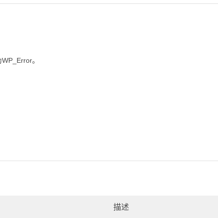
为
WP_Error
。
描述