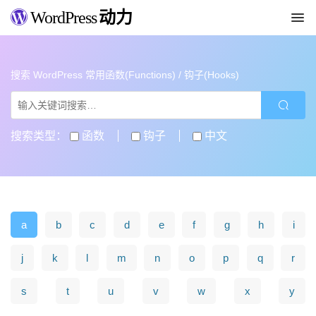
WordPress
动力
搜索 WordPress 常用函数(Functions) / 钩子(Hooks)
搜索类型：
函数
钩子
中文
a
b
c
d
e
f
g
h
i
j
k
l
m
n
o
p
q
r
s
t
u
v
w
x
y