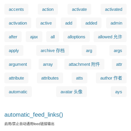
accents
action
activate
activated
activation
active
add
added
admin
after
ajax
all
alloptions
allowed 允许
apply
archive 存档
arg
args
argument
array
attachment 附件
attr
attribute
attributes
atts
author 作者
automatic
avatar 头像
ays
automatic_feed_links()
启用/禁止自动通用feed链接输出