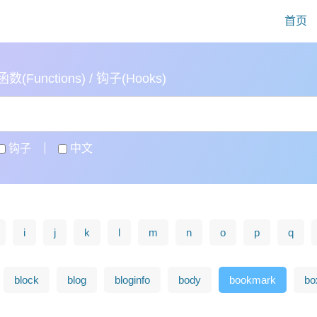
首页
(Functions) / 钩子(Hooks)
钩子
中文
i
j
k
l
m
n
o
p
q
block
blog
bloginfo
body
bookmark
bo