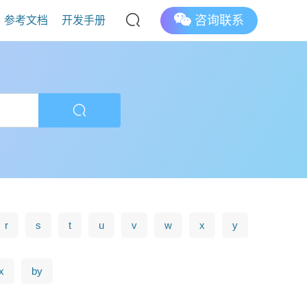
咨询联系
参考文档
开发手册
r
s
t
u
v
w
x
y
x
by