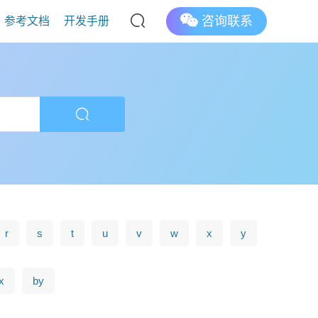
咨询联系
参考文档
开发手册
r
s
t
u
v
w
x
y
x
by