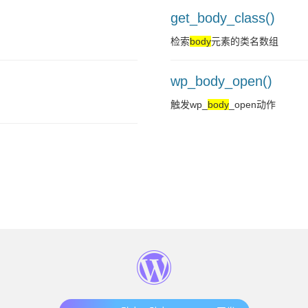
get_body_class()
检索
body
元素的类名数组
wp_body_open()
触发wp_
body
_open动作