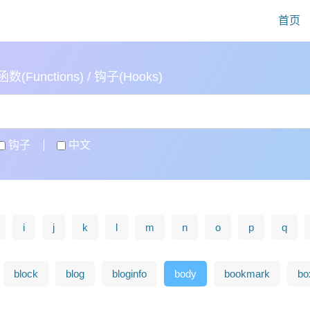
首页
(Functions) / 钩子(Hooks)
钩子
中文
i
j
k
l
m
n
o
p
q
block
blog
bloginfo
body
bookmark
bo