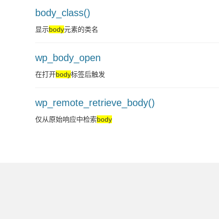
body_class()
显示
body
元素的类名
wp_body_open
在打开
body
标签后触发
wp_remote_retrieve_body()
仅从原始响应中检索
body