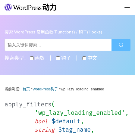
WordPress
动力
搜索 WordPress 常用函数(Functions) / 钩子(Hooks)
搜索类型：
函数
钩子
中文
当前浏览：
首页
/
WordPress钩子
/ wp_lazy_loading_enabled
apply_filters
(
'wp_lazy_loading_enabled',
$default
,
bool
$tag_name
,
string