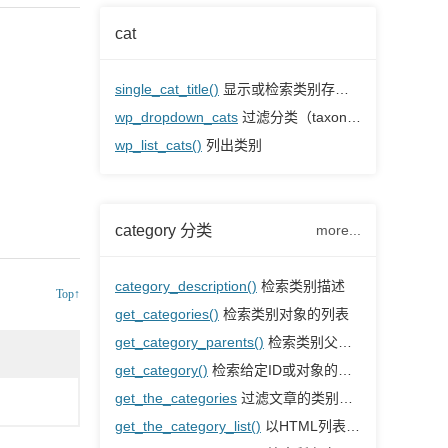
cat
single_cat_title()
显示或检索类别存档的页面标题
wp_dropdown_cats
过滤分类（taxonomy）下拉输出
wp_list_cats()
列出类别
category 分类
more...
category_description()
检索类别描述
Top↑
get_categories()
检索类别对象的列表
get_category_parents()
检索类别父级以分隔符分隔
get_category()
检索给定ID或对象的类别数据
get_the_categories
过滤文章的类别数组
get_the_category_list()
以HTML列表或自定义格式检索文章的类别列表