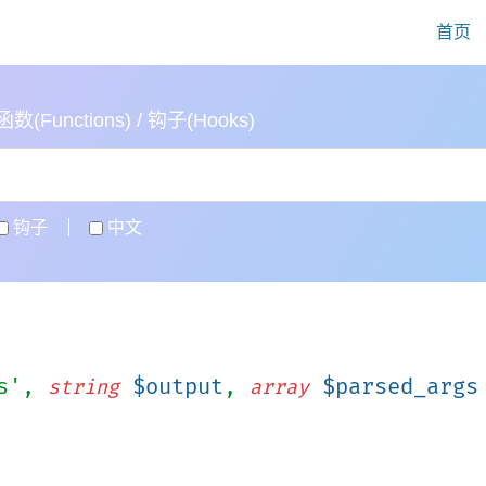
首页
(Functions) / 钩子(Hooks)
钩子
中文
ts',
$output
,
$parsed_args
string
array