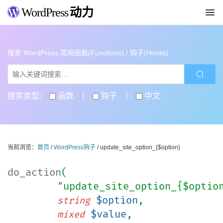
WordPress
动力
搜索 WordPress 常用函数(Functions) / 钩子(Hooks)
搜索类型：
函数
钩子
中文
当前浏览：
首页
/
WordPress钩子
/ update_site_option_{$option}
do_action
(
"update_site_option_{$optio
$option
,
string
$value
,
mixed