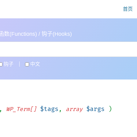
首页
(Functions) / 钩子(Hooks)
钩子
中文
',
$tags
,
$args
)
WP_Term[]
array