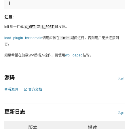
}
注意:
init 用于拦截
$_GET
或
$_POST
触发器。
load_plugin_textdomain
调用应该在
init
期间进行，否则用户无法连接到
它。
如果希望在加载WP后插入操作，请使用
wp_loaded
挂钩。
源码
Top↑
查看源码
官方文档
更新日志
Top↑
版本
描述