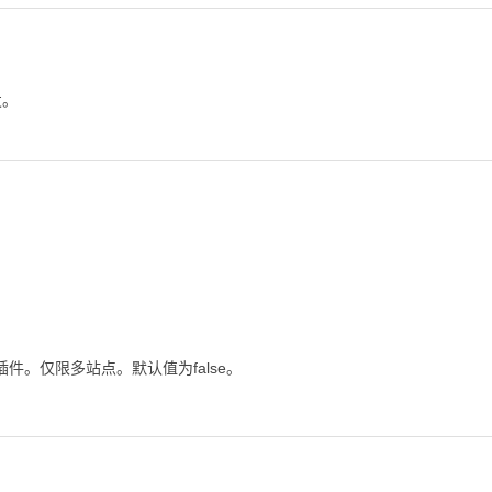
发。
。仅限多站点。默认值为false。