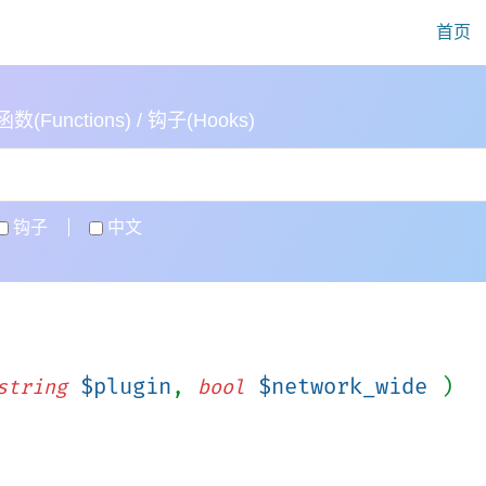
首页
(Functions) / 钩子(Hooks)
钩子
中文
$plugin
,
$network_wide
)
string
bool