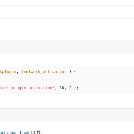
$plugin
, 
$network_activation
) {
tect_plugin_activation'
, 10, 2 );
_activation_hook()
函数。