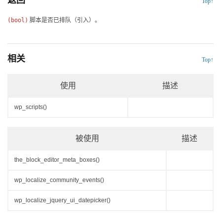
返回
Top↑
(bool)
脚本是否已排队（引入）。
相关
Top↑
使用
描述
wp_scripts()
被使用
描述
the_block_editor_meta_boxes()
wp_localize_community_events()
wp_localize_jquery_ui_datepicker()