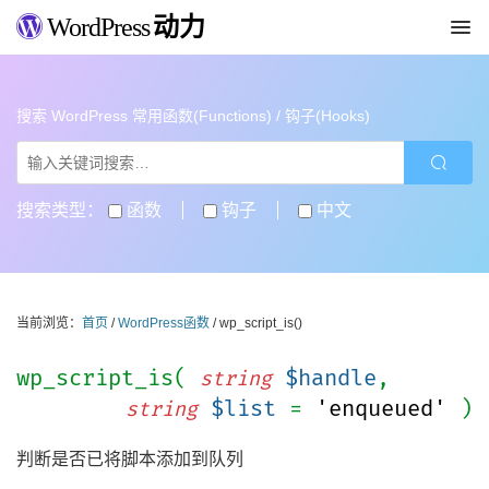
WordPress
动力
搜索 WordPress 常用函数(Functions) / 钩子(Hooks)
搜索类型：
函数
钩子
中文
当前浏览：
首页
/
WordPress函数
/ wp_script_is()
wp_script_is(
$handle
,
string
$list
=
'enqueued'
)
string
判断是否已将脚本添加到队列