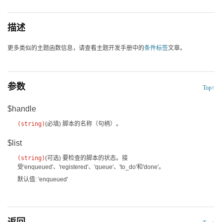
描述
更多类似的主题函数信息，请查看主题开发手册中的
条件标签
文章。
参数
Top↑
$handle
(
string
)
(必填)
脚本的名称（句柄）。
$list
(
string
)
(可选)
要检查的脚本的状态。接
受'enqueued'、'registered'、'queue'、'to_do'和'done'。
默认值: 'enqueued'