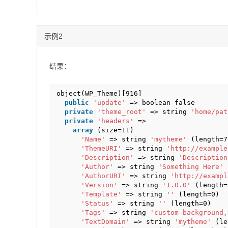
示例2
结果：
object(WP_Theme)[916]
public
'update'
=> boolean false
private
'theme_root'
=> string 
'home/pat
private
'headers'
=> 
array
(size=11)
'Name'
=> string 
'mytheme'
(length=7
'ThemeURI'
=> string 
'
http://example
'Description'
=> string 
'Description
'Author'
=> string 
'Something Here'
'AuthorURI'
=> string 
'
http://exampl
'Version'
=> string 
'1.0.0'
(length=
'Template'
=> string 
''
(length=0)
'Status'
=> string 
''
(length=0)
'Tags'
=> string 
'custom-background,
'TextDomain'
=> string 
'mytheme'
(le