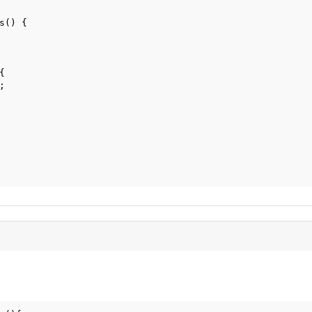
s() {
{
;