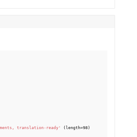
ments, translation-ready'
(length=98)