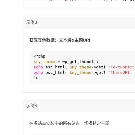
'DomainPath'
=> string 
''
(length=0)
private
'headers_sanitized'
=> null
private
'name_translated'
=> null
private
'errors'
=> null
示例3
private
'stylesheet'
=> string 
'mytheme'
private
'template'
=> string 
'mytheme'
(
private
'parent'
=> null
private
'theme_root_uri'
=> null
获取其他数据：文本域&主题URI
private
'textdomain_loaded'
=> null
private
'cache_hash'
=> string 
'ca9dd01f
<?php
$my_theme
= wp_get_theme();
echo
esc_html( 
$my_theme
->get( 
'TextDomain
echo
esc_html( 
$my_theme
->get( 
'ThemeURI'
?>
示例4
在多站点安装中的所有站点上切换特定主题