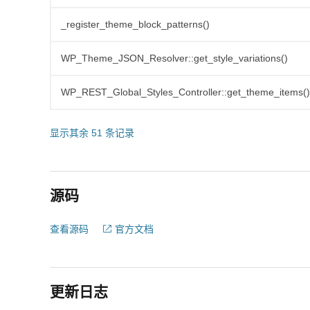
_register_theme_block_patterns()
WP_Theme_JSON_Resolver::get_style_variations()
WP_REST_Global_Styles_Controller::get_theme_items()
显示其余 51 条记录
源码
查看源码
官方文档
更新日志