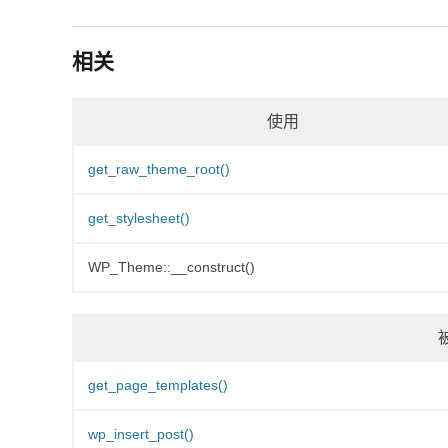
相关
使用
get_raw_theme_root()
get_stylesheet()
WP_Theme::__construct()
get_page_templates()
wp_insert_post()