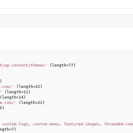
h/wp-content/themes'
(length=77)
)
.com/
'
(length=22)
'
(length=11)
(length=14)
e.com/
'
(length=22)
5)
 custom-logo, custom-menu, featured-images, threaded-com
ngth=7)