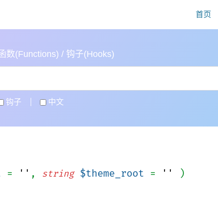
首页
(Functions) / 钩子(Hooks)
钩子
中文
t
=
''
,
$theme_root
=
''
)
string