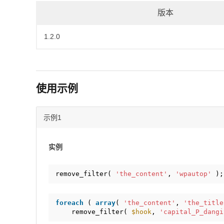
版本
1.2.0
使用示例
示例1
实例
remove_filter( 
'the_content'
, 
'wpautop'
);
foreach
( 
array
( 
'the_content'
, 
'the_title
remove_filter( 
$hook
, 
'capital_P_dangi