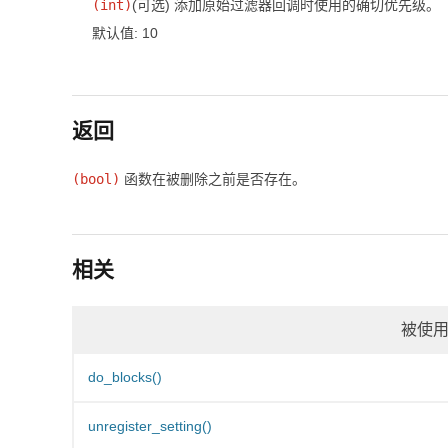
(
int
)
(可选)
添加原始过滤器回调时使用的确切优先级。
默认值: 10
返回
(bool)
函数在被删除之前是否存在。
相关
被使
do_blocks()
unregister_setting()