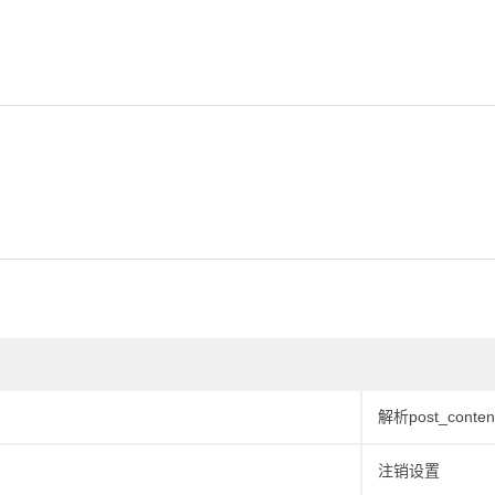
用
解析post_co
注销设置