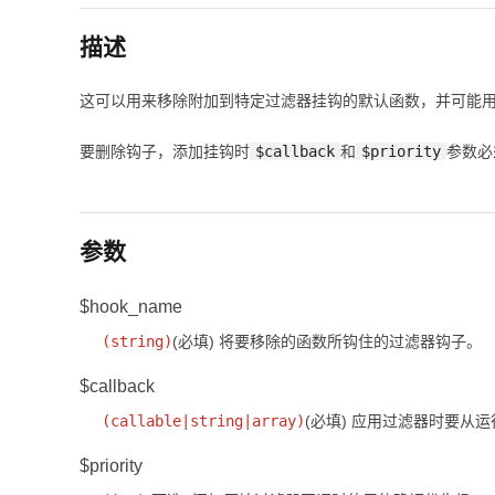
描述
这可以用来移除附加到特定过滤器挂钩的默认函数，并可能
要删除钩子，添加挂钩时
$callback
和
$priority
参数必
参数
$hook_name
(
string
)
(必填)
将要移除的函数所钩住的过滤器钩子。
$callback
(
callable
|
string
|
array
)
(必填)
应用过滤器时要从运
$priority