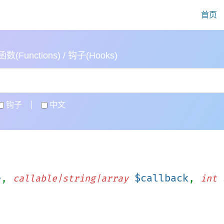
首页
(Functions) / 钩子(Hooks)
钩子
中文
e
,
$callback
,
callable|string|array
int