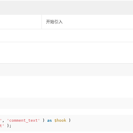
开始引入
'
, 
'comment_text'
) 
as
$hook
)
t'
);