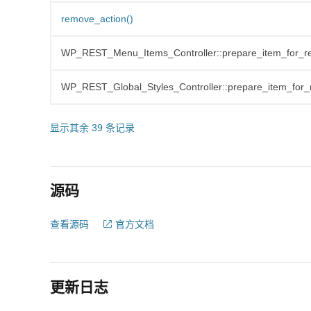
remove_action()
WP_REST_Menu_Items_Controller::prepare_item_for_r
WP_REST_Global_Styles_Controller::prepare_item_for_
显示其余 39 条记录
源码
查看源码
官方文档
更新日志