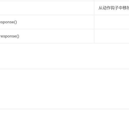
从动作钩子中移
esponse()
response()