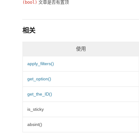
(bool)
文章是否有置顶
相关
使用
apply_filters()
get_option()
get_the_ID()
is_sticky
absint()