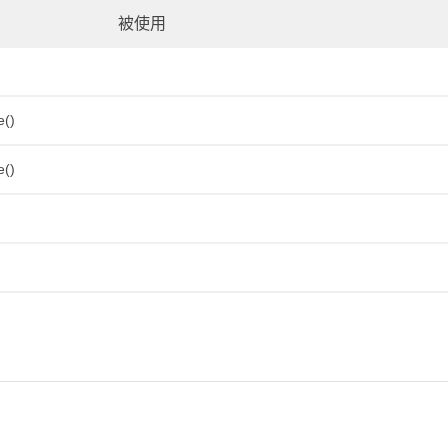
被使用
e()
e()