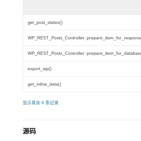
get_post_states()
WP_REST_Posts_Controller::prepare_item_for_respons
WP_REST_Posts_Controller::prepare_item_for_databas
export_wp()
get_inline_data()
显示其余 6 条记录
源码