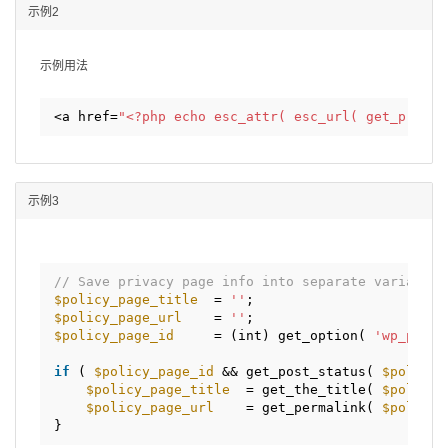
示例2
示例用法
<a href=
"<?php echo esc_attr( esc_url( get_privac
示例3
// Save privacy page info into separate variables
$policy_page_title
= 
''
;
$policy_page_url
= 
''
;
$policy_page_id
= (int) get_option( 
'wp_page_
if
( 
$policy_page_id
&& get_post_status( 
$policy_
$policy_page_title
= get_the_title( 
$policy_
$policy_page_url
= get_permalink( 
$policy_
}