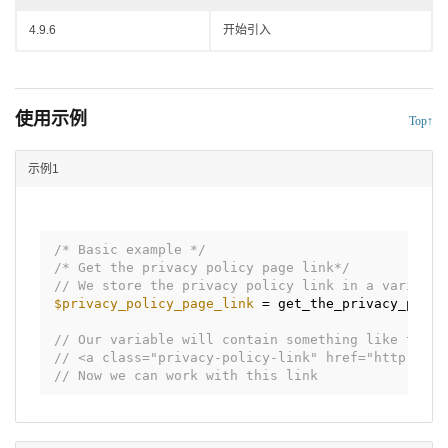
4.9.6
开始引入
使用示例
Top↑
示例1
/* Basic example */
/* Get the privacy policy page link*/
// We store the privacy policy link in a variable
$privacy_policy_page_link
= get_the_privacy_polic
// Our variable will contain something like this
// <a class="privacy-policy-link" href="
http://ww
// Now we can work with this link