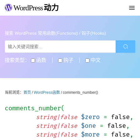
WordPress
动力
搜索 WordPress 常用函数(Functions) / 钩子(Hooks)
搜索类型：
函数
钩子
中文
当前浏览：
首页
/
WordPress函数
/ comments_number()
comments_number(
$zero
=
false
,
string|false
$one
=
false
,
string|false
$more
=
false
,
string|false