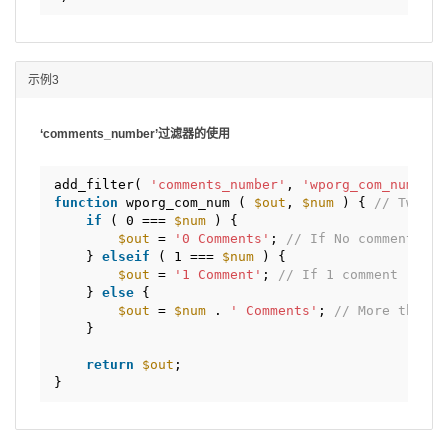
示例3
‘comments_number’过滤器的使用
add_filter( 
'comments_number'
, 
'wporg_com_num'
, 1
function
wporg_com_num ( 
$out
, 
$num
) { 
// Two pa
if
( 0 === 
$num
) { 
$out
= 
'0 Comments'
; 
// If No comments
} 
elseif
( 1 === 
$num
) {
$out
= 
'1 Comment'
; 
// If 1 comment
} 
else
{
$out
= 
$num
. 
' Comments'
; 
// More than 1
}
return
$out
;
}