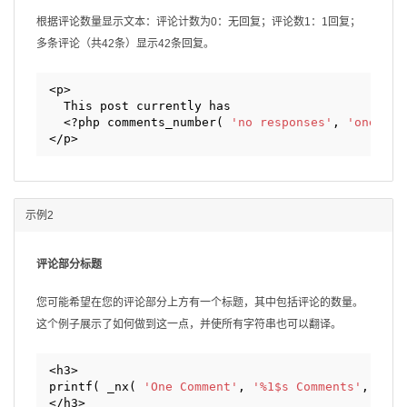
根据评论数量显示文本：评论计数为0：无回复；评论数1：1回复；
多条评论（共42条）显示42条回复。
<p>
This post currently has
<?php comments_number( 
'no responses'
, 
'one res
</p>
示例2
评论部分标题
您可能希望在您的评论部分上方有一个标题，其中包括评论的数量。
这个例子展示了如何做到这一点，并使所有字符串也可以翻译。
<h3>
printf( _nx( 
'One Comment'
, 
'%1$s Comments'
, get_
</h3>